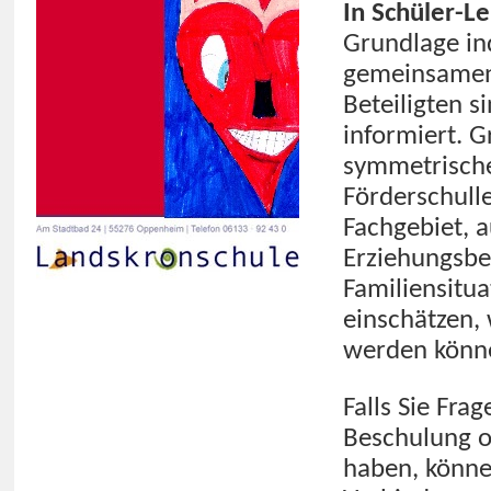
In Schüler-L
Grundlage ind
gemeinsamen Z
Beteiligten s
informiert. G
symmetrische
Förderschulle
Fachgebiet, a
Erziehungsber
Familiensitua
einschätzen,
werden könn
Falls Sie Fra
Beschulung o
haben, können