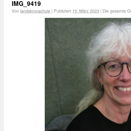
IMG_9419
Von
landskronschule
|
Publiziert
15. März 2023
|
Die gesamte G