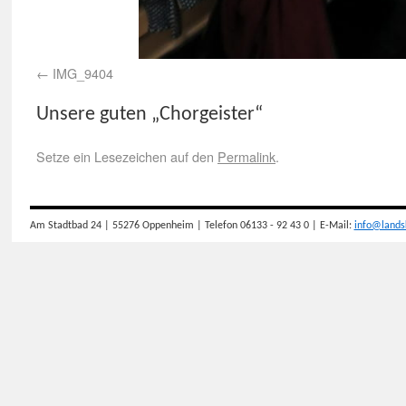
IMG_9404
Unsere guten „Chorgeister“
Setze ein Lesezeichen auf den
Permalink
.
Am Stadtbad 24 | 55276 Oppenheim | Telefon 06133 - 92 43 0 | E-Mail:
info@lands